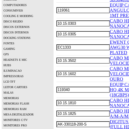
EQUIP C
COMPUTADORES
ANGULO 
CONSUMIVEIS
1MT PRE
COOLING E MODDING
CABO HD
DISCO RIGIDO
NANOCA
DISCOS EXTERNOS
CABO HD
DISCOS INTERNOS
NANOCA
DOCKING STATIONS
EWENT C
FONTES
AWG30 
GAMING
PLATED
GPS
CABO MI
HEADSETS E MIC
VELOCID
HUBS
CABO MI
ILUMINACAO
VELOCID
IMPRESSORAS
OURO
LCD TFT
EQUIP C
LEITOR CARTOES
HQ 4K M
MALAS
(18GBPS)
MEMORIAS
CABO HD
MEMORIAS FLASH
NANOCA
MEMORIAS RAM
CABO HD
MESA DIGITALIZADOR
A/M-A/M
MONITORES C/TV
DIGITUS
MONITORES PRO
(FULL H