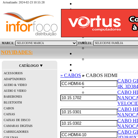
Actualizado: 2024-02-23 10:55:28
MARCA:
FAMÍLIA:
NOVIDADES:
KI
CATÁLOGO
ACESSORIOS
» CABOS
» CABOS HDMI
ADAPTADORES
CABO GE
AUDIO & VIDEO
4K 3D384
AUDIO E VIDEO
CABO HD
BAREBONES
NANOCA
BLUETOOTH
VELOCI
CABOS
CABO HD
NANOCA
CAIXAS
CABO HD
CAIXAS DE DISCO
NANOCA
CAMARAS DIGITAIS
CABO GE
CARREGADORES
3D3840X2
COLUNAS