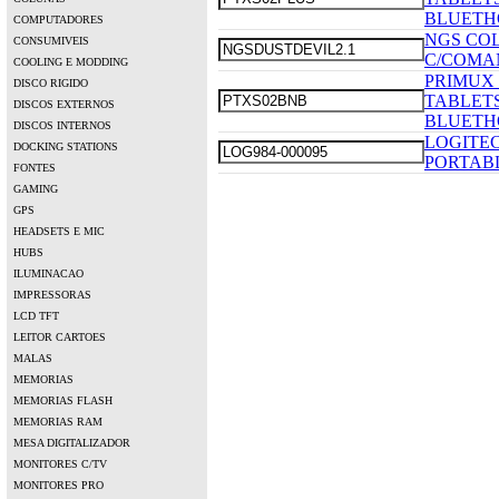
BLUETH
COMPUTADORES
NGS COL
CONSUMIVEIS
C/COMA
COOLING E MODDING
PRIMUX
DISCO RIGIDO
TABLET
DISCOS EXTERNOS
BLUETH
DISCOS INTERNOS
LOGITEC
DOCKING STATIONS
PORTAB
FONTES
GAMING
GPS
HEADSETS E MIC
HUBS
ILUMINACAO
IMPRESSORAS
LCD TFT
LEITOR CARTOES
MALAS
MEMORIAS
MEMORIAS FLASH
MEMORIAS RAM
MESA DIGITALIZADOR
MONITORES C/TV
MONITORES PRO