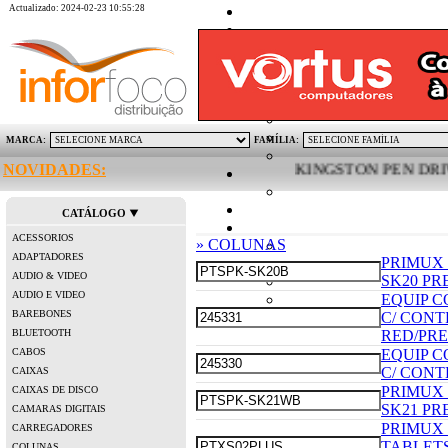
Actualizado: 2024-02-23 10:55:28
MARCA:
FAMÍLIA:
NOVIDADES:
KINGSTON PEN DRIVE M
CATÁLOGO
ACESSORIOS
» COLUNAS
ADAPTADORES
PRIMUX 
AUDIO & VIDEO
SK20 PR
AUDIO E VIDEO
EQUIP C
BAREBONES
C/ CON
BLUETOOTH
RED/PR
CABOS
EQUIP C
C/ CON
CAIXAS
PRIMUX 
CAIXAS DE DISCO
SK21 PR
CAMARAS DIGITAIS
PRIMUX
CARREGADORES
TABLET
COLUNAS