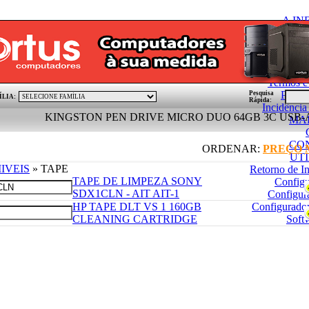
A I
Condições Gerai
Politica de
PÓ
Termos e
Pedid
Pesquisa
ÍLIA:
Rápida:
Incidênci
KINGSTON PEN DRIVE MICRO DUO 64GB 3C USB-A USB-C
MA
CO
ORDENAR:
PREÇO
UT
IVEIS
» TAPE
Retorno de I
TAPE DE LIMPEZA SONY
Config
SDX1CLN - AIT AIT-1
Configur
HP TAPE DLT VS 1 160GB
Configurado
CLEANING CARTRIDGE
Soft