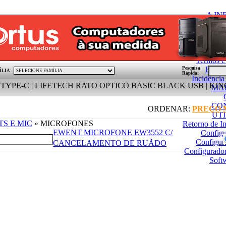
A I
Condições Gerai
Politica de
PÓ
Termos e
Pedid
Pesquisa
ÍLIA:
Rápida:
Incidênci
 | LIFETECH RATO OPTICO BASIC BLACK USB | KINGSTON S
MA
CO
ORDENAR:
PREÇO
UT
TS E MIC
» MICROFONES
Retorno de I
EWENT MICROFONE EW3552 C/
Config
Configur
CANCELAMENTO DE RUÃDO
Configurado
Soft