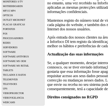
MONITORES S/TV
no entanto, uma vez recebido na Inforf
MOTHERBOARDS
aplicadas as mesmas protecções utilizada
MP3 E MP4
informações confidenciais.
OPTICOS
Mantemos registo do número total de vis
OUTLET MICRONET
cada página do website, e também dos 
PLACAS GRAFICAS
Internet dos nossos usuários.
PORTATEIS
POS
Após entrada dos nossos clientes na áre
PROCESSADORES
a Inforfoco DI tem registo da identific
REDES
melhor os hábitos e preferências de cada
SERVIDORES
SOFTWARE
Actualização das suas informações
SOFTWARE ANTIVIRUS
SOFTWARE MS OEM
Se, a qualquer momento, desejar interr
SOFTWARE MS RETAIL
connosco, ou se tiver enviado informaçã
TABLETS
gostaria que essa informação fosse apag
TECLADOS E RATOS
requisitar acesso aos seus dados pessoa
TELEMOVEIS
correcção ou mudanças nesses dados. L
que envie ou receba no seu sistema pode
TELEVISOES
consequentemente, terá a capacidade de
UPS
VIDEOPROJECTOR
Direitos consignados no RGPD
VIDEOVIGILANCIA
WEBCAMS