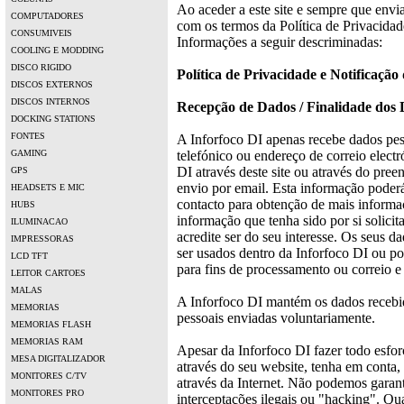
Ao aceder a este site e sempre que envi
COMPUTADORES
com os termos da Política de Privacidad
CONSUMIVEIS
Informações a seguir descriminadas:
COOLING E MODDING
DISCO RIGIDO
Política de Privacidade e Notificação
DISCOS EXTERNOS
DISCOS INTERNOS
Recepção de Dados / Finalidade dos
DOCKING STATIONS
FONTES
A Inforfoco DI apenas recebe dados pe
GAMING
telefónico ou endereço de correio elect
DI através deste site ou através do pree
GPS
envio por email. Esta informação poderá
HEADSETS E MIC
contacto para obtenção de mais informaç
HUBS
informação que tenha sido por si solicit
ILUMINACAO
acredite ser do seu interesse.
Os seus dad
IMPRESSORAS
ser usados dentro da Inforfoco DI ou p
LCD TFT
para fins de processamento ou correio e
LEITOR CARTOES
MALAS
A Inforfoco DI mantém os dados recebi
MEMORIAS
pessoais enviadas voluntariamente.
MEMORIAS FLASH
MEMORIAS RAM
Apesar da Inforfoco DI fazer todo esfor
MESA DIGITALIZADOR
através do seu website, tenha em conta,
MONITORES C/TV
através da Internet. Não podemos garan
MONITORES PRO
interceptações ilegais ou "hacking". Qua