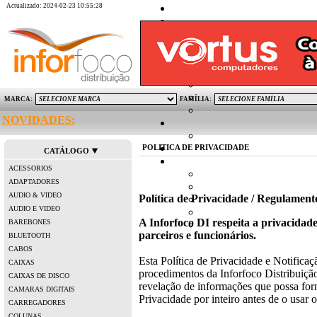
Actualizado: 2024-02-23 10:55:28
MARCA:
FAMÍLIA:
NOVIDADES:
POLITICA DE PRIVACIDADE
CATÁLOGO
ACESSORIOS
ADAPTADORES
AUDIO & VIDEO
Política de Privacidade / Regulame
AUDIO E VIDEO
A Inforfoco DI respeita a privacidade 
BAREBONES
parceiros e funcionários.
BLUETOOTH
CABOS
Esta Política de Privacidade e Notificaç
CAIXAS
procedimentos da Inforfoco Distribuição
CAIXAS DE DISCO
revelação de informações que possa fornec
CAMARAS DIGITAIS
Privacidade por inteiro antes de o usar 
CARREGADORES
COLUNAS